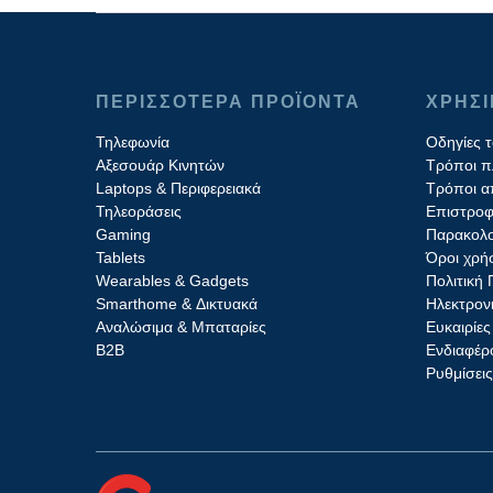
ΠΕΡΙΣΣΟΤΕΡΑ ΠΡΟΪΟΝΤΑ
ΧΡΗΣ
Τηλεφωνία
Οδηγίες 
Αξεσουάρ Κινητών
Τρόποι 
Laptops & Περιφερειακά
Τρόποι α
Τηλεοράσεις
Επιστροφ
Gaming
Παρακολο
Tablets
Όροι χρή
Wearables & Gadgets
Πολιτική
Smarthome & Δικτυακά
Ηλεκτρον
Aναλώσιμα & Μπαταρίες
Ευκαιρίες
Β2B
Ενδιαφέρο
Ρυθμίσει