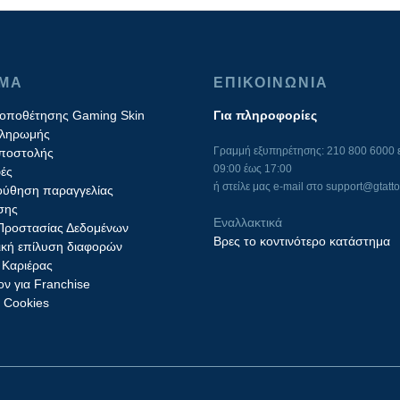
ΙΜΑ
ΕΠΙΚΟΙΝΩΝΙΑ
τοποθέτησης Gaming Skin
Για πληροφορίες
πληρωμής
Γραμμή εξυπηρέτησης: 210 800 6000 ε
ποστολής
09:00 έως 17:00
ές
ή στείλε μας e-mail στο
support@gtatto
ύθηση παραγγελίας
σης
Εναλλακτικά
 Προστασίας Δεδομένων
Βρες το κοντινότερο κατάστημα
ική επίλυση διαφορών
 Καριέρας
ν για Franchise
ς Cookies