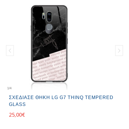
1
/
4
ΣΧΕΔΊΑΣΕ ΘΉΚΗ LG G7 THINQ TEMPERED
GLASS
25,00
€