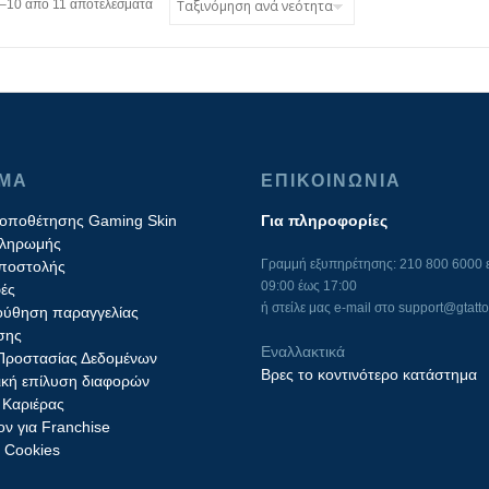
–10 από 11 αποτελέσματα
ΙΜΑ
ΕΠΙΚΟΙΝΩΝΙΑ
τοποθέτησης Gaming Skin
Για πληροφορίες
πληρωμής
Γραμμή εξυπηρέτησης: 210 800 6000 ε
ποστολής
09:00 έως 17:00
ές
ή στείλε μας e-mail στο
support@gtatto
ύθηση παραγγελίας
σης
Εναλλακτικά
 Προστασίας Δεδομένων
Βρες το κοντινότερο κατάστημα
ική επίλυση διαφορών
 Καριέρας
ν για Franchise
ς Cookies