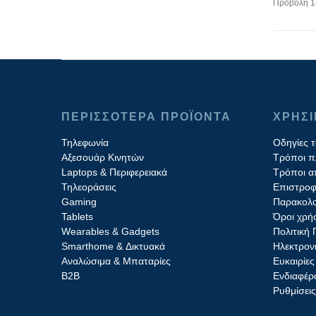
Προβολή 1
ΠΕΡΙΣΣΟΤΕΡΑ ΠΡΟΪΟΝΤΑ
ΧΡΗΣ
Τηλεφωνία
Οδηγίες 
Αξεσουάρ Κινητών
Τρόποι 
Laptops & Περιφερειακά
Τρόποι α
Τηλεοράσεις
Επιστροφ
Gaming
Παρακολο
Tablets
Όροι χρή
Wearables & Gadgets
Πολιτική
Smarthome & Δικτυακά
Ηλεκτρον
Aναλώσιμα & Μπαταρίες
Ευκαιρίες
Β2B
Ενδιαφέρο
Ρυθμίσει