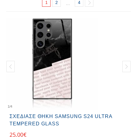
1
2
4
…
1
/
4
ΣΧΕΔΊΑΣΕ ΘΉΚΗ SAMSUNG S24 ULTRA
TEMPERED GLASS
25,00
€