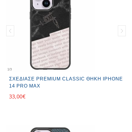
iPhone 8 Plus
iPhone SE 2020 / SE 2022 5G
iPhone X
iPhone XR
iPhone XS
Θήκες Groove
Θήκες Premium Classic
Θήκες Premium Leather
Θήκες Soft TPU
Θήκες Tempered Glass
1
/
3
ΣΧΕΔΊΑΣΕ PREMIUM CLASSIC ΘΉΚΗ IPHONE
14 PRO MAX
33,00
€