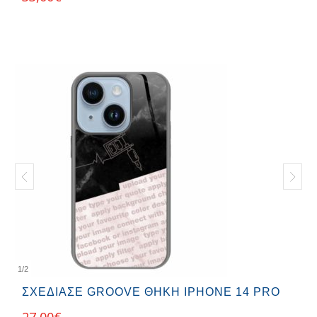
1
/
2
ΣΧΕΔΊΑΣΕ GROOVE ΘΉΚΗ IPHONE 14 PRO
27,00
€