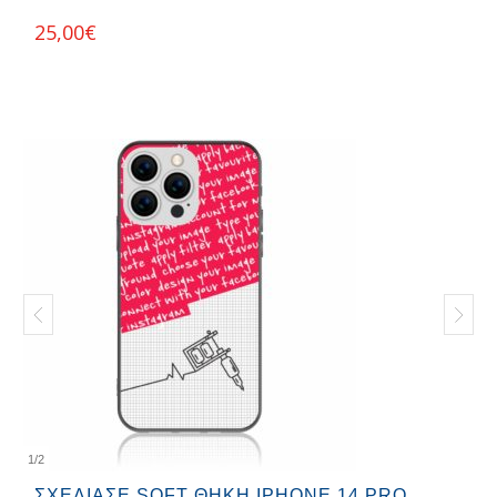
25,00
€
1
/
2
ΣΧΕΔΊΑΣΕ SOFT ΘΉΚΗ IPHONE 14 PRO