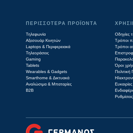
ΠΕΡΙΣΣΟΤΕΡΑ ΠΡΟΪΟΝΤΑ
ΧΡΗΣ
Τηλεφωνία
Οδηγίες 
Αξεσουάρ Κινητών
Τρόποι 
Laptops & Περιφερειακά
Τρόποι α
Τηλεοράσεις
Επιστροφ
Gaming
Παρακολο
Tablets
Όροι χρή
Wearables & Gadgets
Πολιτική
Smarthome & Δικτυακά
Ηλεκτρον
Aναλώσιμα & Μπαταρίες
Ευκαιρίες
Β2B
Ενδιαφέρο
Ρυθμίσει