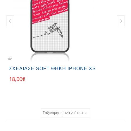
1
/
2
ΣΧΕΔΊΑΣΕ SOFT ΘΉΚΗ IPHONE XS
18,00
€