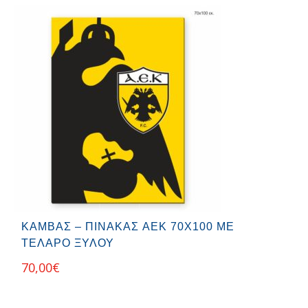
ΚΑΜΒΆΣ – ΠΊΝΑΚΑΣ AEK 70Χ100 ΜΕ
ΤΕΛΆΡΟ ΞΎΛΟΥ
70,00
€