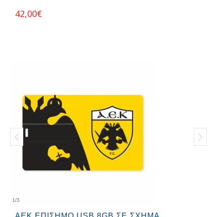
42,00
€
1
/
3
ΑΕΚ ΕΠΊΣΗΜΟ USB 8GB ΣΕ ΣΧΉΜΑ