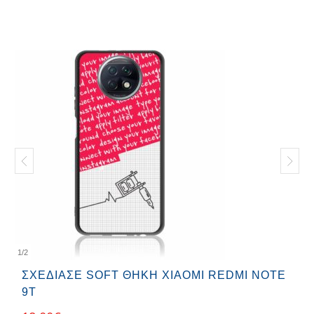
1
/
2
ΣΧΕΔΊΑΣΕ SOFT ΘΉΚΗ XIAOMI REDMI NOTE
9Τ