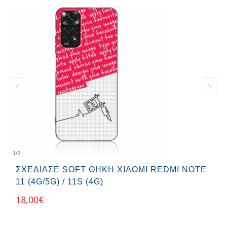
1
/
2
ΣΧΕΔΊΑΣΕ SOFT ΘΉΚΗ XIAOMI REDMI NOTE
11 (4G/5G) / 11S (4G)
18,00
€