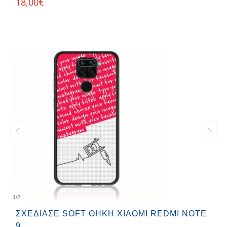
18,00
€
1
/
2
ΣΧΕΔΊΑΣΕ SOFT ΘΉΚΗ XIAOMI REDMI NOTE
9