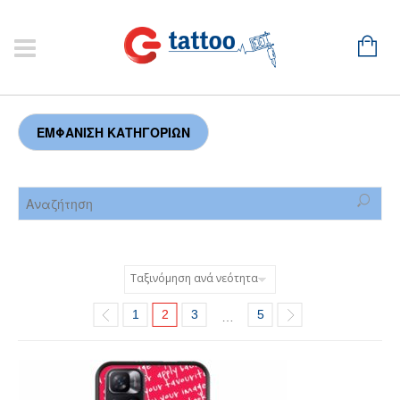
1
2
3
5
…