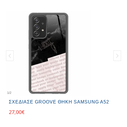
1
/
2
ΣΧΕΔΊΑΣΕ GROOVE ΘΉΚΗ SAMSUNG A52
27,00
€