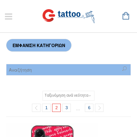
1
2
3
6
…