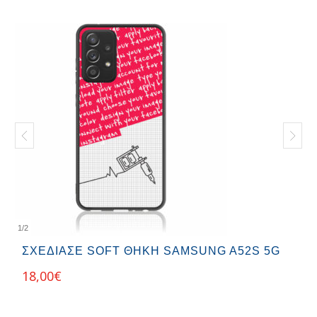
1
/
2
ΣΧΕΔΊΑΣΕ SOFT ΘΉΚΗ SAMSUNG A52S 5G
18,00
€