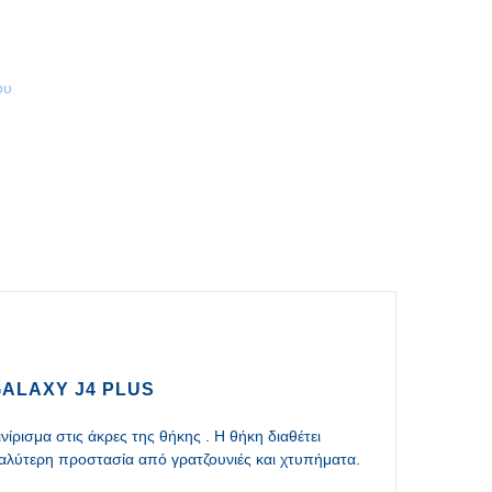
ου
GALAXY J4 PLUS
ίρισμα στις άκρες της θήκης . Η θήκη διαθέτει
αλύτερη προστασία από γρατζουνιές και χτυπήματα.