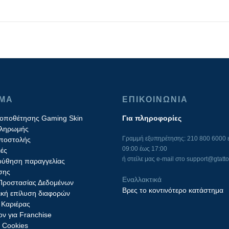
ΙΜΑ
ΕΠΙΚΟΙΝΩΝΙΑ
τοποθέτησης Gaming Skin
Για πληροφορίες
πληρωμής
Γραμμή εξυπηρέτησης: 210 800 6000 ε
ποστολής
09:00 έως 17:00
ές
ή στείλε μας e-mail στο
support@gtatto
ύθηση παραγγελίας
σης
Εναλλακτικά
 Προστασίας Δεδομένων
Βρες το κοντινότερο κατάστημα
ική επίλυση διαφορών
 Καριέρας
ν για Franchise
ς Cookies