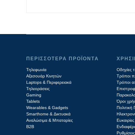
ΠΕΡΙΣΣΟΤΕΡΑ ΠΡΟΪΟΝΤΑ
ΧΡΗΣ
Τηλεφωνία
Οδηγίες 
Αξεσουάρ Κινητών
Τρόποι 
Laptops & Περιφερειακά
Τρόποι α
Τηλεοράσεις
Επιστροφ
Gaming
Παρακολο
Tablets
Όροι χρή
Wearables & Gadgets
Πολιτική
Smarthome & Δικτυακά
Ηλεκτρον
Aναλώσιμα & Μπαταρίες
Ευκαιρίες
Β2B
Ενδιαφέρο
Ρυθμίσει