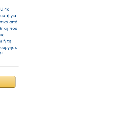
PU 4c
 αυτή για
στικά από
 θήκη που
τις
m ή τη
μιούργησε
ά!