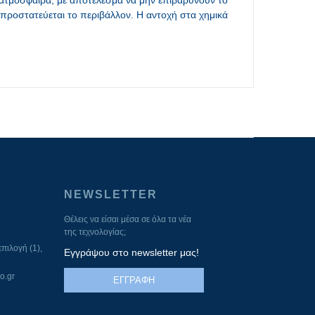
ην ατμόσφαιρα, με αποτέλεσμα να μην επιβαρύνουν το
 προστατεύεται το περιβάλλον. Η αντοχή στα χημικά
NEWSLETTER
Θέλεις να είσαι μέσα σε όλα τα νέα
της τεχνολογίας;
πιλογή (1),
Εγγράψου στο newsletter μας!
o.gr
ΕΓΓΡΑΦΗ