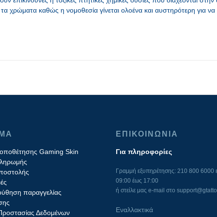
χουν επικίνδυνες ή τοξικές πτητικές χημικές ουσίες που διαχέονται στ
α τα χρώματα καθώς η νομοθεσία γίνεται ολοένα και αυστηρότερη για να
ΙΜΑ
ΕΠΙΚΟΙΝΩΝΙΑ
τοποθέτησης Gaming Skin
Για πληροφορίες
πληρωμής
Γραμμή εξυπηρέτησης: 210 800 6000 ε
ποστολής
09:00 έως 17:00
ές
ή στείλε μας e-mail στο
support@gtatto
ύθηση παραγγελίας
σης
Εναλλακτικά
 Προστασίας Δεδομένων