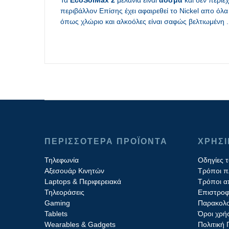
Τα
EcoSolMax 2
μελάνια είναι
άοσμα
και δεν περιέ
περιβάλλον Επίσης έχει αφαιρεθεί το Nickel απο όλ
όπως χλώριο και αλκοόλες είναι σαφώς βελτιωμένη .
ΠΕΡΙΣΣΟΤΕΡΑ ΠΡΟΪΟΝΤΑ
ΧΡΗΣ
Τηλεφωνία
Οδηγίες 
Αξεσουάρ Κινητών
Τρόποι 
Laptops & Περιφερειακά
Τρόποι α
Τηλεοράσεις
Επιστροφ
Gaming
Παρακολο
Tablets
Όροι χρή
Wearables & Gadgets
Πολιτική