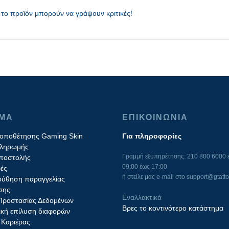
το προϊόν μπορούν να γράψουν κριτικές!
ΙΜΑ
ΕΠΙΚΟΙΝΩΝΙΑ
τοποθέτησης Gaming Skin
Για πληροφορίες
πληρωμής
Γραμμή εξυπηρέτησης: 210 800 6000 ε
ποστολής
09:00 έως 17:00
ές
ή στείλε μας e-mail στο
support@gtatto
ύθηση παραγγελίας
σης
Εναλλακτικά
 Προστασίας Δεδομένων
Βρες το κοντινότερο κατάστημα
ική επίλυση διαφορών
 Καριέρας