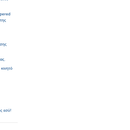
mpered
 της
ησης
ας.
 κινητό
ως εσύ!