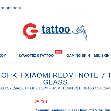
etter germanos
ΣΟΥ
ΣΥΛΛΟΓΈΣ GTATTOO
GAMING SKIN – MINISKIN
 ΘΉΚΗ XIAOMI REDMI NOTE 7
GLASS
SS
/
ΣΧΕΔΊΑΣΕ ΤΗ ΘΉΚΗ ΣΟΥ XIAOMI TEMPERED GLASS
/ ΣΧΕΔΊΑ
25,00
€
Premium Tempered Glass Θήκη σχεδιασμένη