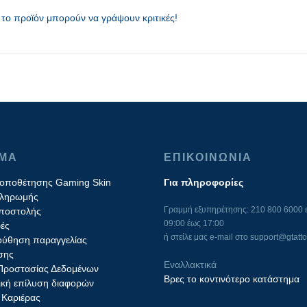
το προϊόν μπορούν να γράψουν κριτικές!
ΙΜΑ
ΕΠΙΚΟΙΝΩΝΙΑ
τοποθέτησης Gaming Skin
Για πληροφορίες
πληρωμής
Γραμμή εξυπηρέτησης: 210 800 6000 ε
ποστολής
09:00 έως 17:00
ές
ή στείλε μας e-mail στο
support@gtatto
ύθηση παραγγελίας
σης
Εναλλακτικά
 Προστασίας Δεδομένων
Βρες το κοντινότερο κατάστημα
ική επίλυση διαφορών
 Καριέρας