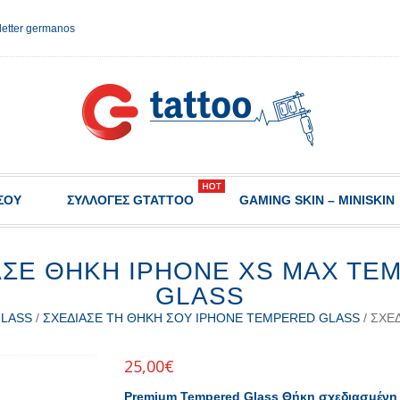
etter germanos
ΣΟΥ
ΣΥΛΛΟΓΈΣ GTATTOO
GAMING SKIN – MINISKIN
ΑΣΕ ΘΉΚΗ IPHONE XS MAX TE
GLASS
GLASS
/
ΣΧΕΔΊΑΣΕ ΤΗ ΘΉΚΗ ΣΟΥ IPHONE TEMPERED GLASS
/ ΣΧΕ
25,00
€
Premium Tempered Glass Θήκη σχεδιασμένη