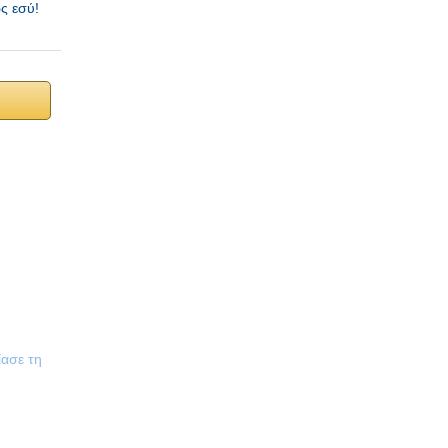
ως εσύ!
ίασε τη