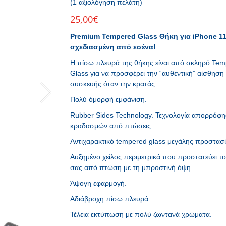
(
1
αξιολόγηση πελάτη)
25,00
€
Premium Tempered Glass Θήκη για iPhone 11
σχεδιασμένη από εσένα!
Η πίσω πλευρά της θήκης είναι από σκληρό Te
Glass για να προσφέρει την “αυθεντική” αίσθηση
συσκευής όταν την κρατάς.
Πολύ όμορφή εμφάνιση.
Rubber Sides Technology. Τεχνολογία απορρόφ
κραδασμών από πτώσεις.
Αντιχαρακτικό tempered glass μεγάλης προστασί
Αυξημένο χείλος περιμετρικά που προστατεύει το
σας από πτώση με τη μπροστινή όψη.
Άψογη εφαρμογή.
Αδιάβροχη πίσω πλευρά.
Τέλεια εκτύπωση με πολύ ζωντανά χρώματα.