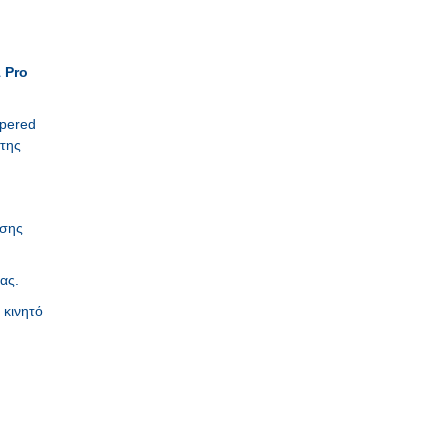
 Pro
mpered
 της
ησης
ας.
 κινητό