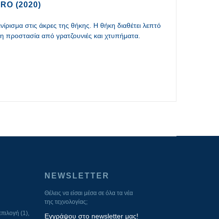
RO (2020)
ίρισμα στις άκρες της θήκης. Η θήκη διαθέτει λεπτό
η προστασία από γρατζουνιές και χτυπήματα.
NEWSLETTER
Θέλεις να είσαι μέσα σε όλα τα νέα
της τεχνολογίας;
πιλογή (1),
Εγγράψου στο newsletter μας!