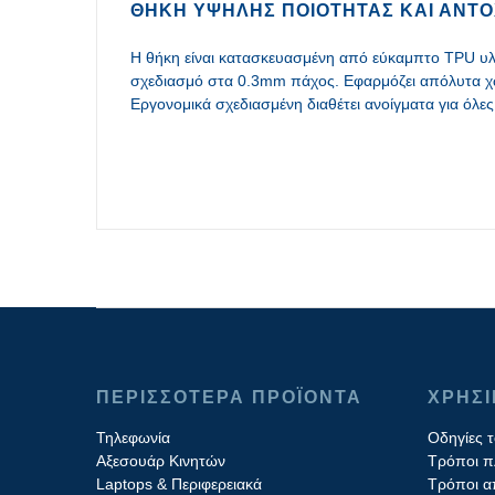
ΘΉΚΗ ΥΨΗΛΉΣ ΠΟΙΌΤΗΤΑΣ ΚΑΙ ΑΝΤΟΧ
Η θήκη είναι κατασκευασμένη από εύκαμπτο TPU υλικ
σχεδιασμό στα 0.3mm πάχος. Εφαρμόζει απόλυτα χω
Εργονομικά σχεδιασμένη διαθέτει ανοίγματα για όλες 
ΠΕΡΙΣΣΟΤΕΡΑ ΠΡΟΪΟΝΤΑ
ΧΡΗΣ
Τηλεφωνία
Οδηγίες 
Αξεσουάρ Κινητών
Τρόποι 
Laptops & Περιφερειακά
Τρόποι α