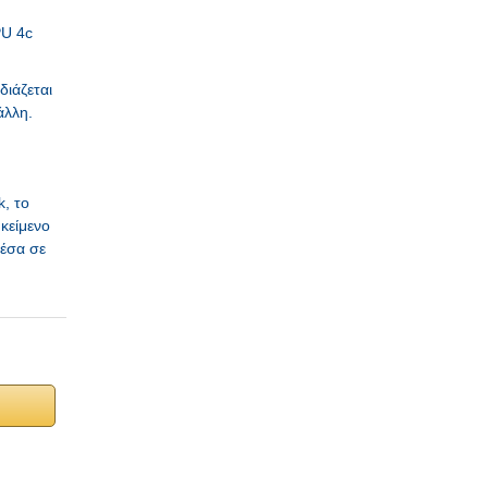
PU 4c
διάζεται
άλλη.
, το
κείμενο
μέσα σε