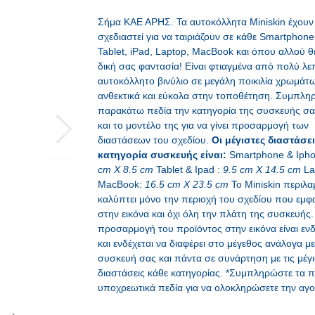
Σήμα ΚΑΕ ΑΡΗΣ. Τα αυτοκόλλητα Miniskin έχουν
σχεδιαστεί για να ταιριάζουν σε κάθε Smartphone
Tablet, iPad, Laptop, MacBook και όπου αλλού θέ
δική σας φαντασία! Είναι φτιαγμένα από πολύ λε
αυτοκόλλητο βινύλιο σε μεγάλη ποικιλία χρωμάτω
ανθεκτικά και εύκολα στην τοποθέτηση. Συμπλη
παρακάτω πεδία την κατηγορία της συσκευής σ
και το μοντέλο της για να γίνει προσαρμογή των
διαστάσεων του σχεδίου.
Οι μέγιστες διαστάσε
κατηγορία συσκευής είναι:
Smartphone & Ipho
cm X 8.5 cm
Tablet & Ipad :
9.5 cm X 14.5 cm
La
MacBook:
16.5 cm X 23.5 cm
Το Miniskin περιλα
καλύπτει μόνο την περιοχή του σχεδίου που εμφα
στην εικόνα και όχι όλη την πλάτη της συσκευής.
προσαρμογή του προϊόντος στην εικόνα είναι ενδ
και ενδέχεται να διαφέρει στο μέγεθος ανάλογα με
συσκευή σας και πάντα σε συνάρτηση με τις μέγ
διαστάσεις κάθε κατηγορίας. *Συμπληρώστε τα 
υποχρεωτικά πεδία για να ολοκληρώσετε την αγο