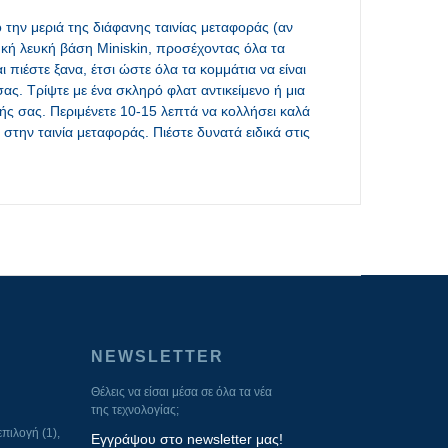
 την μεριά της διάφανης ταινίας μεταφοράς (αν
υκή λευκή βάση Miniskin, προσέχοντας όλα τα
 πιέστε ξανα, έτσι ώστε όλα τα κομμάτια να είναι
ς. Τρίψτε με ένα σκληρό φλατ αντικείμενο ή μια
ής σας. Περιμένετε 10-15 λεπτά να κολλήσει καλά
 στην ταινία μεταφοράς. Πιέστε δυνατά ειδικά στις
NEWSLETTER
Θέλεις να είσαι μέσα σε όλα τα νέα
της τεχνολογίας;
πιλογή (1),
Εγγράψου στο newsletter μας!