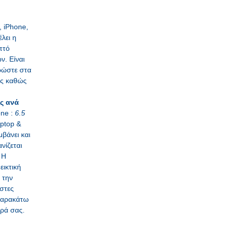
, iPhone,
λει η
πτό
ν. Είναι
ρώστε στα
ας καθώς
ις ανά
ne :
6.5
ptop &
μβάνει και
νίζεται
 Η
εικτική
 την
ιστες
παρακάτω
ρά σας.