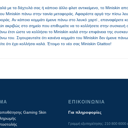
ά με τα δάχτυλά σας ή κάποιο άλλο φλατ αντικείμενο, το Miniskin απο
του Miniskin πάνω στην ταινία μεταφοράς. Αφαιρέστε αργά την πίσω λε
οράς. Αν κάποιο κομμάτι έμεινε πάνω στο λευκό χαρτί , επαναφέρετε και
in ακριβώς στο σημείο που επιθυμείτε να το κολλήσετε στην συσκευή σα
νω έτσι ώστε να κολλήσει το Miniskin καλά στην επιφάνεια της συσκευ
νω του. Σιγουρευτείτε ότι κανένα κομμάτι του Miniskin δεν έμεινε πάνω
τε ότι έχει κολλήσει καλά. Έτοιμο το νέο σας Miniskin Gtattoo!
ΙΜΑ
ΕΠΙΚΟΙΝΩΝΙΑ
τοποθέτησης Gaming Skin
Για πληροφορίες
πληρωμής
Γραμμή εξυπηρέτησης: 210 800 6000 ε
ποστολής