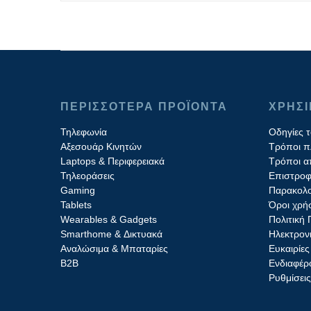
ΠΕΡΙΣΣΟΤΕΡΑ ΠΡΟΪΟΝΤΑ
ΧΡΗΣ
Τηλεφωνία
Οδηγίες 
Αξεσουάρ Κινητών
Τρόποι 
Laptops & Περιφερειακά
Τρόποι α
Τηλεοράσεις
Επιστροφ
Gaming
Παρακολο
Tablets
Όροι χρή
Wearables & Gadgets
Πολιτική
Smarthome & Δικτυακά
Ηλεκτρον
Aναλώσιμα & Μπαταρίες
Ευκαιρίες
Β2B
Ενδιαφέρο
Ρυθμίσει