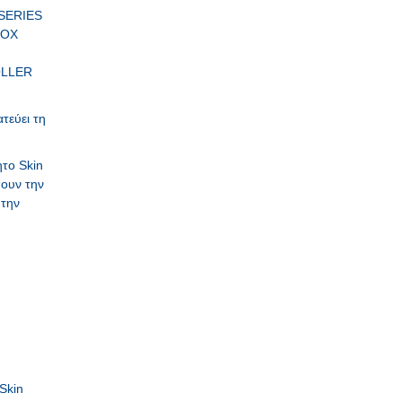
SERIES
BOX
ROLLER
τεύει τη
το Skin
πουν την
 την
.
Skin