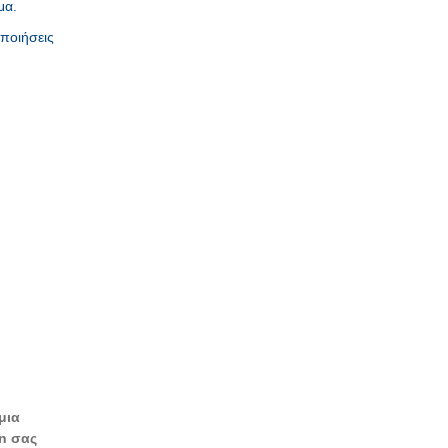
μα.
οποιήσεις
μια
n σας