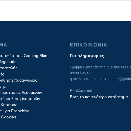
ΙΜΑ
ΕΠΙΚΟΙΝΩΝΙΑ
τοποθέτησης Gaming Skin
Για πληροφορίες
πληρωμής
Γραμμή εξυπηρέτησης: 210 800 6000 ε
ποστολής
09:00 έως 17:00
ές
ή στείλε μας e-mail στο
support@gtatto
ύθηση παραγγελίας
σης
Εναλλακτικά
 Προστασίας Δεδομένων
Βρες το κοντινότερο κατάστημα
ική επίλυση διαφορών
 Καριέρας
ν για Franchise
ς Cookies