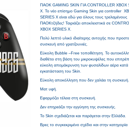
ΠΑΟΚ GAMING SKIN ΓΙΑ CONTROLLER XBOX 
X. Το νέο επίσημο Gaming Skin για controller X
SERIES X είναι εδώ για όλους τους τρελαμένους
ΠΑΟΚτζήδες! Ταιριάζει αποκλειστικά σε CONT
XBOX SERIES X.
Πολύ λεπτό υλικό ιδιαίτερης αντοχής που προστα
συσκευή από γρατζουνιές.
Εύκολη Bubble –Free τοποθέτηση. Το αυτοκόλλη
διαθέτει στη βάση του μικρoκυψέλες που επιτρέ
εύκολη απομάκρυνση των φυσαλίδων αέρα κατά
εγκατάσταση του Skin.
Εύκολη αποκόλληση που δεν χαλάει τη συσκευή
Ματ υφή.
Εφαρμόζει τέλεια στη συσκευή.
Δεν επηρεάζει την εγγύηση της συσκευής.
Το Skin σχεδιάζεται και παράγεται στην Ελλάδα.
Βρες το συγκεκριμένο σχέδιο και στην κατηγορία 