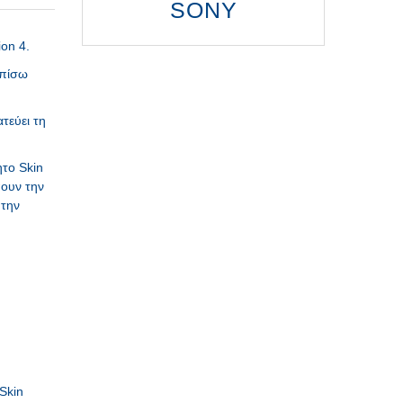
SONY
ion 4.
 πίσω
τεύει τη
το Skin
πουν την
 την
.
Skin