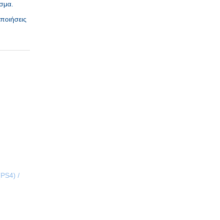
σμα.
οποιήσεις
(PS4) /