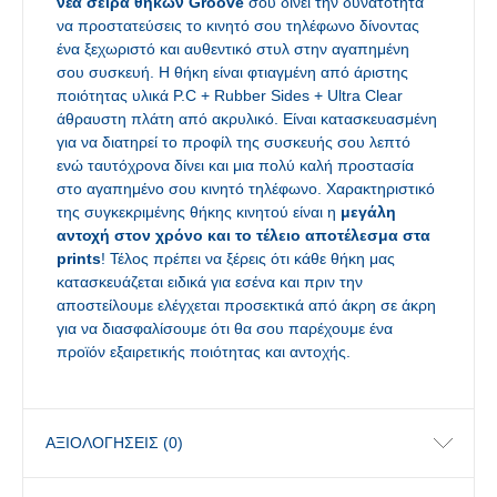
νέα σειρά θηκών Groove
σου δίνει την δυνατότητα
να προστατεύσεις το κινητό σου τηλέφωνο δίνοντας
ένα ξεχωριστό και αυθεντικό στυλ στην αγαπημένη
σου συσκευή. Η θήκη είναι φτιαγμένη από άριστης
ποιότητας υλικά P.C + Rubber Sides + Ultra Clear
άθραυστη πλάτη από ακρυλικό. Είναι κατασκευασμένη
για να διατηρεί το προφίλ της συσκευής σου λεπτό
ενώ ταυτόχρονα δίνει και μια πολύ καλή προστασία
στο αγαπημένο σου κινητό τηλέφωνο. Χαρακτηριστικό
της συγκεκριμένης θήκης κινητού είναι η
μεγάλη
αντοχή στον χρόνο και το τέλειο αποτέλεσμα στα
prints
! Τέλος πρέπει να ξέρεις ότι κάθε θήκη μας
κατασκευάζεται ειδικά για εσένα και πριν την
αποστείλουμε ελέγχεται προσεκτικά από άκρη σε άκρη
για να διασφαλίσουμε ότι θα σου παρέχουμε ένα
προϊόν εξαιρετικής ποιότητας και αντοχής.
ΑΞΙΟΛΟΓΉΣΕΙΣ (0)